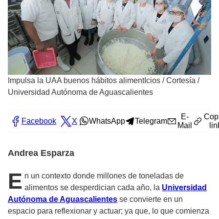
Impulsa la UAA buenos hábitos alimentIcios
/
Cortesía /
Universidad Autónoma de Aguascalientes
E-
Cop
Facebook
X
WhatsApp
Telegram
Mail
lin
Andrea Esparza
E
n un contexto donde millones de toneladas de
alimentos se desperdician cada año, la
Universidad
Autónoma de Aguascalientes
se convierte en un
espacio para reflexionar y actuar; ya que, lo que comienza