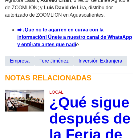
Agrícola Latam;
Aurelio Chan
, director de Línea Agrícola
de ZOOMLION; y
Luis David de Lira,
distribuidor
autorizado de ZOOMLION en Aguascalientes.
➡️ ¡Que no te agarren en curva con la
información! Únete a nuestro canal de WhatsApp
y entérate antes que nadi
e
Empresa
Tere Jiménez
Inversión Extranjera
NOTAS RELACIONADAS
LOCAL
¿Qué sigue
después de
la Feria de