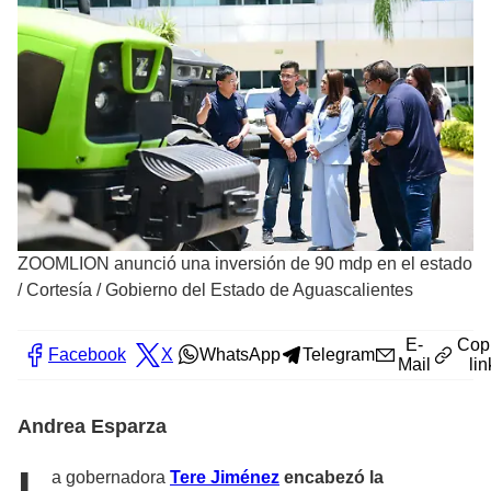
ZOOMLION anunció una inversión de 90 mdp en el estado
/
Cortesía / Gobierno del Estado de Aguascalientes
E-
Cop
Facebook
X
WhatsApp
Telegram
Mail
lin
Andrea Esparza
L
a gobernadora
Tere Jiménez
encabezó la