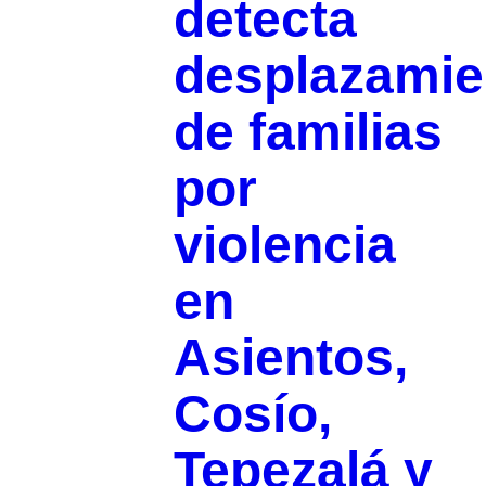
detecta
desplazamie
de familias
por
violencia
en
Asientos,
Cosío,
Tepezalá y