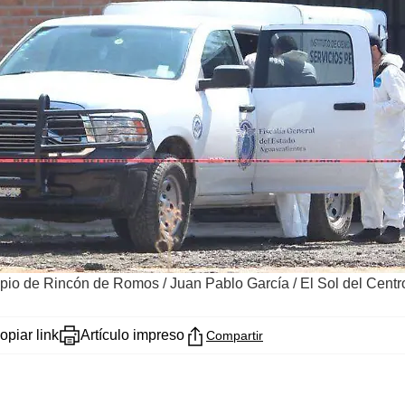
cipio de Rincón de Romos
/
Juan Pablo García / El Sol del Centr
opiar link
Artículo impreso
Compartir