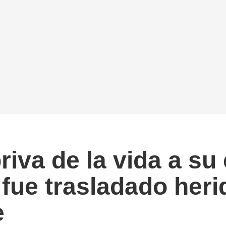
iva de la vida a su 
ue trasladado herid
e