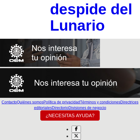
despide del
Lunario
Contacto
Quiénes somos
Política de privacidad
Términos y condiciones
Directrices
editoriales
Directorio
Divisiones de negocio
¿NECESITAS AYUDA?