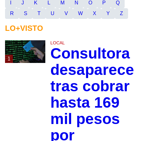
I
J
K
L
M
N
O
P
Q
R
S
T
U
V
W
X
Y
Z
LO+VISTO
LOCAL
Consultora
1
desaparece
tras cobrar
hasta 169
mil pesos
por