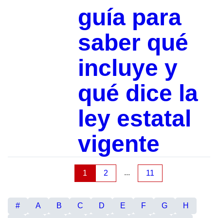
guía para
saber qué
incluye y
qué dice la
ley estatal
vigente
...
1
2
11
#
A
B
C
D
E
F
G
H