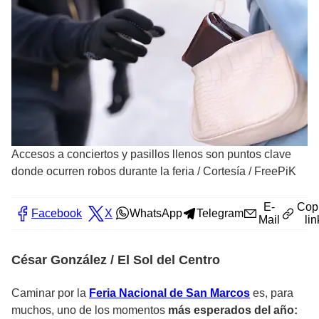
Accesos a conciertos y pasillos llenos son puntos clave
donde ocurren robos durante la feria
/
Cortesía / FreePiK
E-
Cop
Facebook
X
WhatsApp
Telegram
Mail
lin
César González / El Sol del Centro
Caminar por la
Feria Nacional de San Marcos
es, para
muchos, uno de los momentos
más esperados del año: