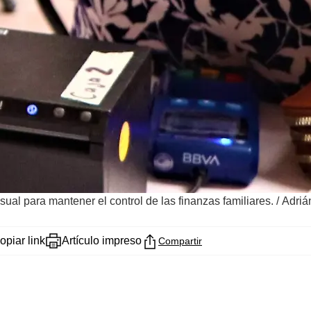
al para mantener el control de las finanzas familiares.
/
Adriá
opiar link
Artículo impreso
Compartir