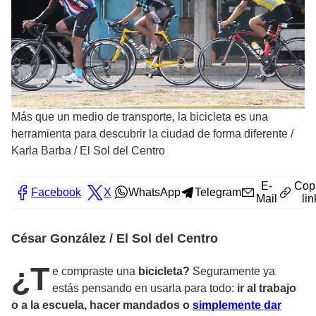
Más que un medio de transporte, la bicicleta es una
herramienta para descubrir la ciudad de forma diferente
/
Karla Barba / El Sol del Centro
E-
Cop
Facebook
X
WhatsApp
Telegram
Mail
lin
César González / El Sol del Centro
¿T
e compraste una
bicicleta?
Seguramente ya
estás pensando en usarla para todo:
ir al trabajo
o a la escuela, hacer mandados o
simplemente dar