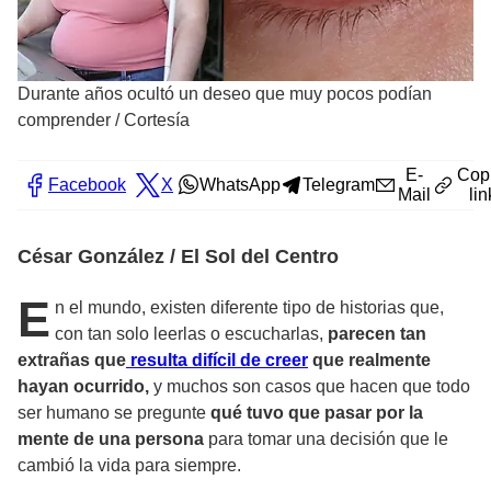
Durante años ocultó un deseo que muy pocos podían
comprender
/
Cortesía
E-
Cop
Facebook
X
WhatsApp
Telegram
Mail
lin
César González / El Sol del Centro
E
n el mundo, existen diferente tipo de historias que,
con tan solo leerlas o escucharlas,
parecen tan
extrañas que
resulta difícil de creer
que realmente
hayan ocurrido,
y muchos son casos que hacen que todo
ser humano se pregunte
qué tuvo que pasar por la
mente de una persona
para tomar una decisión que le
cambió la vida para siempre.