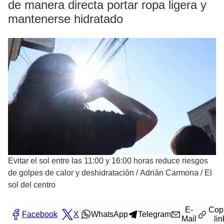
de manera directa portar ropa ligera y
mantenerse hidratado
Evitar el sol entre las 11:00 y 16:00 horas reduce riesgos
de golpes de calor y deshidratación
/
Adrián Carmona / El
sol del centro
E-
Cop
Facebook
X
WhatsApp
Telegram
Mail
lin