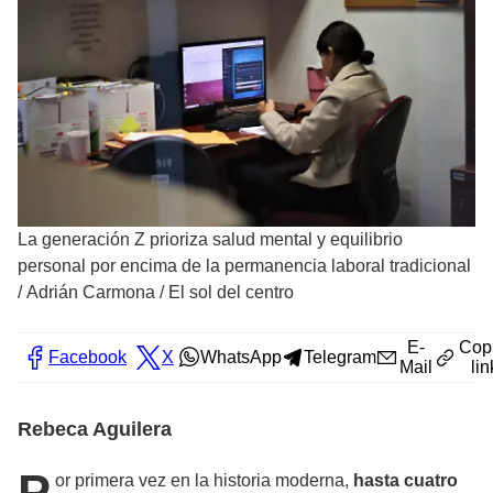
La generación Z prioriza salud mental y equilibrio
personal por encima de la permanencia laboral tradicional
/
Adrián Carmona / El sol del centro
E-
Cop
Facebook
X
WhatsApp
Telegram
Mail
lin
Rebeca Aguilera
P
or primera vez en la historia moderna,
hasta cuatro