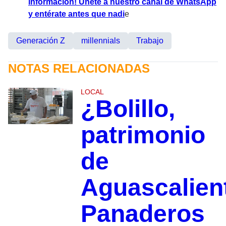
información! Únete a nuestro canal de WhatsApp
y entérate antes que nadi
e
Generación Z
millennials
Trabajo
NOTAS RELACIONADAS
LOCAL
¿Bolillo,
patrimonio
de
Aguascalien
Panaderos