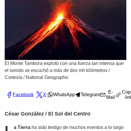
El Monte Tambora explotó con una fuerza tan intensa que
el sonido se escuchó a más de dos mil kilómetros
/
Cortesía / National Geographic
E-
Cop
Facebook
X
WhatsApp
Telegram
Mail
lin
César González / El Sol del Centro
L
a Tierra
ha sido testigo de muchos eventos a lo largo