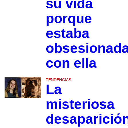
su vida
porque
estaba
obsesionad
con ella
TENDENCIAS
La
misteriosa
desaparició