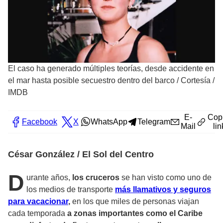
El caso ha generado múltiples teorías, desde accidente en
el mar hasta posible secuestro dentro del barco
/
Cortesía /
IMDB
E-
Cop
Facebook
X
WhatsApp
Telegram
Mail
lin
César González / El Sol del Centro
D
urante años,
los cruceros
se han visto como uno de
los medios de transporte
más llamativos y seguros
para vacacionar
,
en los que miles de personas viajan
cada temporada
a zonas importantes como el Caribe