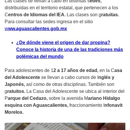
Las clases se llevan a cabo en distintas s
edes,
distribuidas en el territorio estatal, que pertenecen a los
C
entros de Idiomas del IEA.
Las clases son g
ratuitas.
Para consultar las sedes ingresa en el sitio
w
ww.aguascalientes.gob.mx
¿De dónde viene el origen de dar propina?
Conoce la historia de una de las tradiciones más
polémicas del mundo
Para adolescentes de 1
2 a 17 años de edad,
en la C
asa
del Adolescente
se llevan a cabo cursos de I
nglés y
Japonés,
así como de otras disciplinas. También son
g
ratuitos.
La Casa del Adolescente se ubica al interior del
P
arque del Cedazo,
sobre la avenida M
ariano Hidalgo
esquina con Aguascalientes,
fraccionamiento I
nfonavit
Morelos.