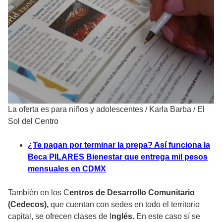
La oferta es para niños y adolescentes
/
Karla Barba / El
Sol del Centro
¿Te pagan por terminar la prepa? Así funciona la
Beca PILARES Bienestar que entrega mil pesos
mensuales en CDMX
También en los C
entros de Desarrollo Comunitario
(Cedecos),
que cuentan con sedes en todo el territorio
capital, se ofrecen clases de I
nglés.
En este caso sí se