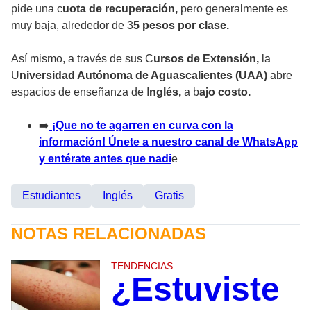
pide una c
uota de recuperación,
pero generalmente es
muy baja, alrededor de 3
5 pesos por clase.
Así mismo, a través de sus C
ursos de Extensión,
la
U
niversidad Autónoma de Aguascalientes (UAA)
abre
espacios de enseñanza de I
nglés,
a b
ajo costo.
➡
️ ¡Que no te agarren en curva con la
información! Únete a nuestro canal de WhatsApp
y entérate antes que nadi
e
Estudiantes
Inglés
Gratis
NOTAS RELACIONADAS
TENDENCIAS
¿Estuviste