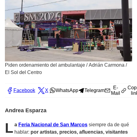
Piden ordenamiento del ambulantaje
/
Adrián Carmona /
El Sol del Centro
E-
Cop
Facebook
X
WhatsApp
Telegram
Mail
lin
Andrea Esparza
L
a
Feria Nacional de San Marcos
siempre da de qué
hablar:
por artistas, precios, afluencias, visitantes