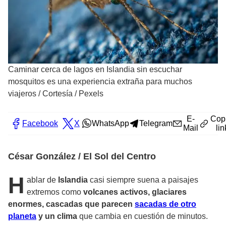
Caminar cerca de lagos en Islandia sin escuchar
mosquitos es una experiencia extraña para muchos
viajeros
/
Cortesía / Pexels
E-
Cop
Facebook
X
WhatsApp
Telegram
Mail
lin
César González / El Sol del Centro
H
ablar de
Islandia
casi siempre suena a paisajes
extremos como
volcanes activos, glaciares
enormes, cascadas que parecen
sacadas de otro
planeta
y un clima
que cambia en cuestión de minutos.