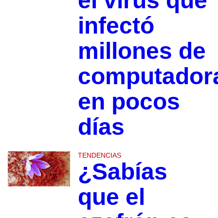
el virus que
infectó
millones de
computador
en pocos
días
TENDENCIAS
¿Sabías
que el