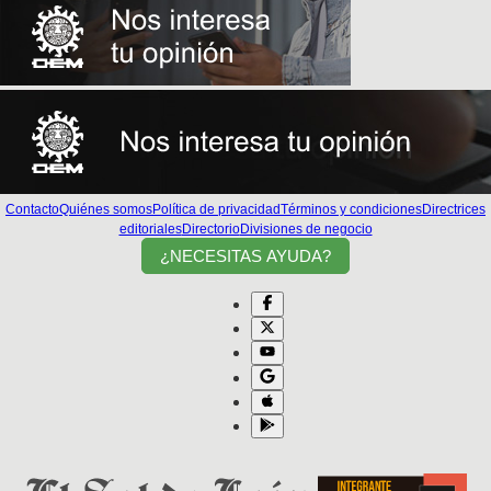
Contacto
Quiénes somos
Política de privacidad
Términos y condiciones
Directrices
editoriales
Directorio
Divisiones de negocio
¿NECESITAS AYUDA?