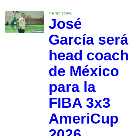
DEPORTES
José
García será
head coach
de México
para la
FIBA 3x3
AmeriCup
2026