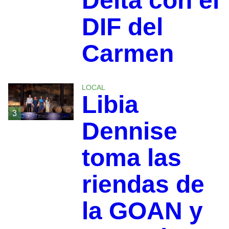
Delta con el
DIF del
Carmen
LOCAL
Libia
3
Dennise
toma las
riendas de
la GOAN y