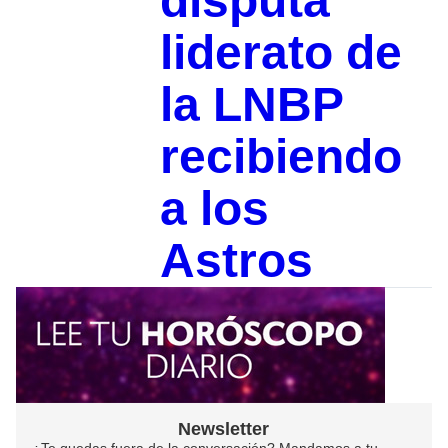
disputa
liderato de
la LNBP
recibiendo
a los
Astros
Newsletter
¿Te quedas fuera de la conversación? Mandamos a tu