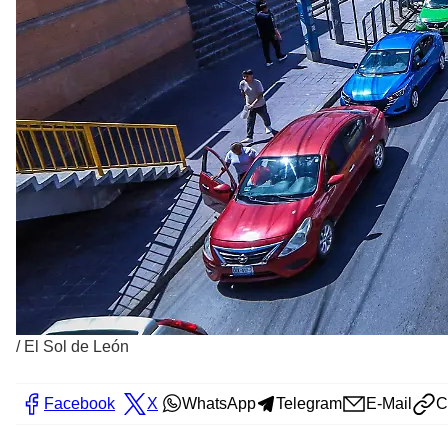
/
El Sol de León
Facebook
X
WhatsApp
Telegram
E-Mail
C