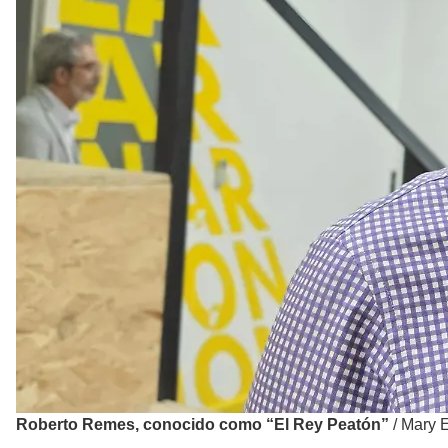
Roberto Remes, conocido como “El Rey Peatón”
/
Mary E