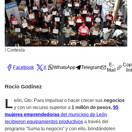
/
Cortesía
E-
Cop
Facebook
X
WhatsApp
Telegram
Mail
lin
Rocío Godínez
L
eón, Gto. Para impulsar o hacer crecer sus
negocios
y con un recurso superior a
1 millón de pesos,
95
mujeres emprendedoras
del municipio de León
recibieron equipamientos productivos
a través del
programa “Suma tu negocio” y con ello, brindándoles