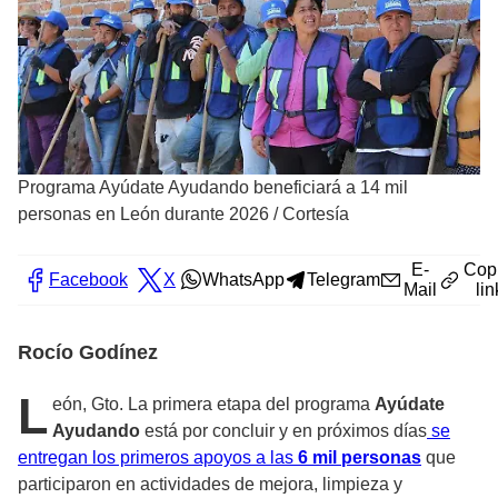
Programa Ayúdate Ayudando beneficiará a 14 mil
personas en León durante 2026
/
Cortesía
E-
Cop
Facebook
X
WhatsApp
Telegram
Mail
lin
Rocío Godínez
L
eón, Gto. La primera etapa del programa
Ayúdate
Ayudando
está por concluir y en próximos días
se
entregan los primeros apoyos a las
6 mil personas
que
participaron en actividades de mejora, limpieza y