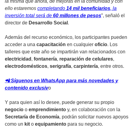
la misma que ahora, de mejoras en la comunidad y con
ello estaremos
completando
14 mil beneficiarios
, la
inversión total será de
60 millones de pesos
”, señaló el
director de
Desarrollo Social
.
Además del recurso económico, los participantes pueden
acceder a una
capacitación
en cualquier
oficio
. Los
talleres que este año se impartirán van relacionados con
electricidad
,
fontanería
,
reparación de celulares
,
electrodomésticos
,
serigrafía
,
carpintería
, entre otros.
📲 Síguenos en WhatsApp para más novedades y
contenido exclusiv
o
Y para quien así lo desee, puede generar su propio
negocio
o
emprendimiento
y, en colaboración con la
Secretaría de Economía
, podrán solicitar nuevos apoyos
como un
kit
o
equipamiento
para su negocio.