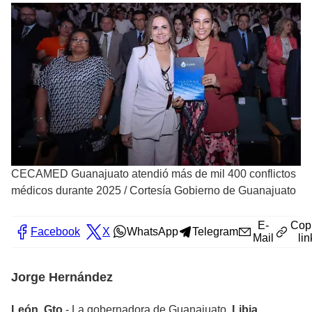
CECAMED Guanajuato atendió más de mil 400 conflictos
médicos durante 2025
/
Cortesía Gobierno de Guanajuato
E-
Cop
Facebook
X
WhatsApp
Telegram
Mail
lin
Jorge Hernández
León, Gto.
- La gobernadora de Guanajuato,
Libia