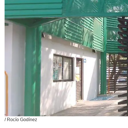
/
Rocío Godínez