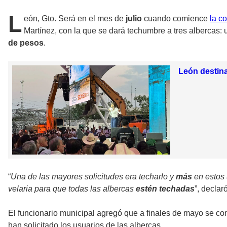
L
eón, Gto. Será en el mes de
julio
cuando comience
la c
Martínez, con la que se dará techumbre a tres albercas: u
de pesos
.
León destina
“
Una de las mayores solicitudes era techarlo y
más
en estos
velaria para que todas las albercas
estén techadas
”, declar
El funcionario municipal agregó que a finales de mayo se com
han solicitado los usuarios de las albercas.