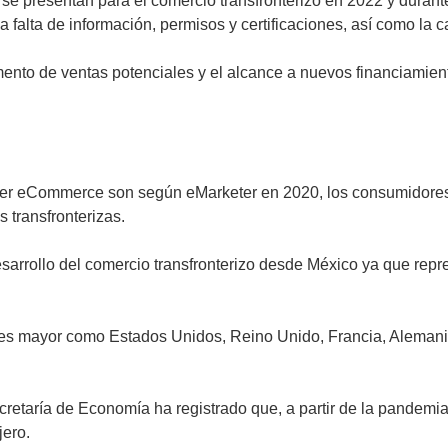
se presentan para el comercio transfronterizo en 2022 y durante 
falta de información, permisos y certificaciones, así como la c
mento de ventas potenciales y el alcance a nuevos financiamien
rder eCommerce son según eMarketer en 2020, los consumidore
 transfronterizas.
esarrollo del comercio transfronterizo desde México ya que re
 es mayor como Estados Unidos, Reino Unido, Francia, Aleman
retaría de Economía ha registrado que, a partir de la pandemi
jero.