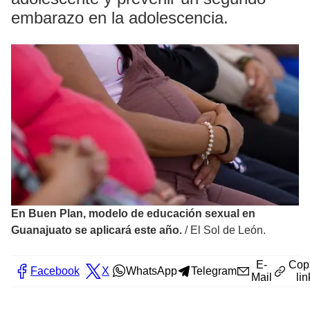
embarazo en la adolescencia.
En Buen Plan, modelo de educación sexual en
Guanajuato se aplicará este año.
/
El Sol de León.
E-
Cop
Facebook
X
WhatsApp
Telegram
Mail
lin