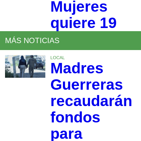
Mujeres
quiere 19
MÁS NOTICIAS
LOCAL
Madres
Guerreras
recaudarán
fondos
para