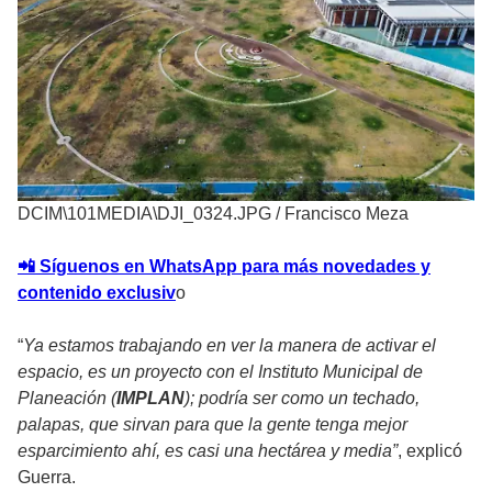
DCIM\101MEDIA\DJI_0324.JPG
/
Francisco Meza
📲 Síguenos en WhatsApp para más novedades y
contenido exclusiv
o
“
Ya estamos trabajando en ver la manera de activar el
espacio, es un proyecto con el Instituto Municipal de
Planeación (
IMPLAN
); podría ser como un techado,
palapas, que sirvan para que la gente tenga mejor
esparcimiento ahí, es casi una hectárea y media”
, explicó
Guerra.