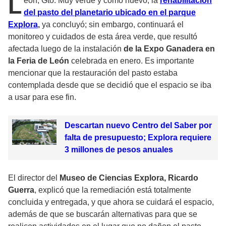
L
eón, Gto. Muy verde y como nuevo, la
rehabilitación
del pasto del planetario ubicado en el parque
Explora
,
ya concluyó; sin embargo, continuará el
monitoreo y cuidados de esta área verde, que resultó
afectada luego de la instalación
de la Expo Ganadera en
la Feria de León
celebrada en enero. Es importante
mencionar que la restauración del pasto estaba
contemplada desde que se decidió que el espacio se iba
a usar para ese fin.
Descartan nuevo Centro del Saber por
falta de presupuesto; Explora requiere
3 millones de pesos anuales
El director del
Museo de Ciencias Explora, Ricardo
Guerra
, explicó que la remediación está totalmente
concluida y entregada, y que ahora se cuidará el espacio,
además de que se buscarán alternativas para que se