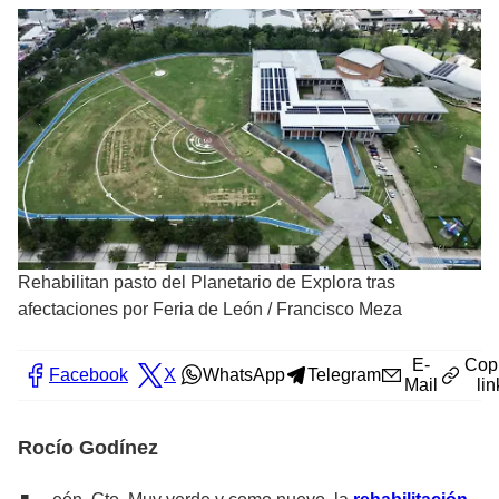
Rehabilitan pasto del Planetario de Explora tras
afectaciones por Feria de León
/
Francisco Meza
E-
Cop
Facebook
X
WhatsApp
Telegram
Mail
lin
Rocío Godínez