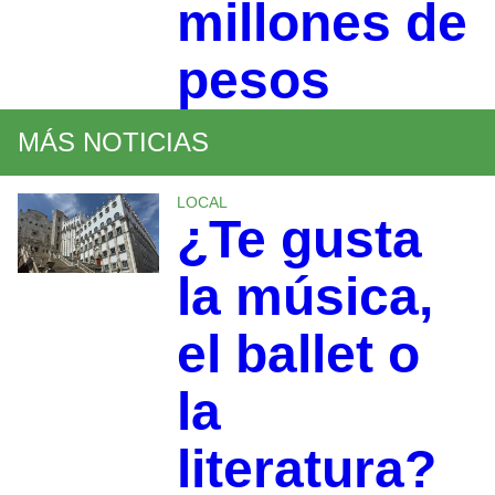
millones de
pesos
MÁS NOTICIAS
LOCAL
¿Te gusta
la música,
el ballet o
la
literatura?