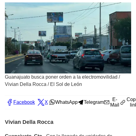
Guanajuato busca poner orden a la electromovilidad
/
Vivian Della Rocca / El Sol de León
E-
Cop
Facebook
X
WhatsApp
Telegram
Mail
lin
Vivian Della Rocca