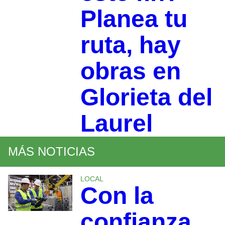
Planea tu
ruta, hay
obras en
Glorieta del
Laurel
MÁS NOTICIAS
LOCAL
Con la
confianza