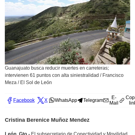
Guanajuato busca reducir muertes en carreteras;
intervienen 61 puntos con alta siniestralidad
/
Francisco
Meza / El Sol de León
E-
Cop
Facebook
X
WhatsApp
Telegram
Mail
lin
Cristina Berenice Muñoz Mendez
León, Gto.-
El subsecretario de Conectividad y Movilidad,