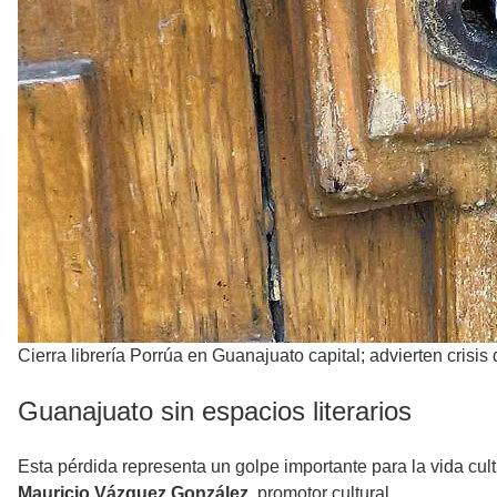
Cierra librería Porrúa en Guanajuato capital; advierten crisis
Guanajuato sin espacios literarios
Esta pérdida representa un golpe importante para la vida cult
Mauricio Vázquez González
, promotor cultural.