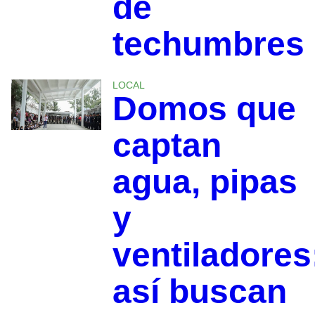
de
techumbres
LOCAL
Domos que
captan
agua, pipas
y
ventiladores
así buscan