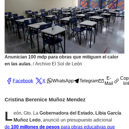
Anunician 100 mdp para obras que mitiguen el calor
en las aulas.
/
Archivo El Sol de León
E-
Cop
Facebook
X
WhatsApp
Telegram
Mail
lin
Cristina Berenice Muñoz Mendez
L
eón, Gto. La
Gobernadora del Estado, Libia García
Muñoz Ledo
, anunció un presupuesto adicional
de
100 millones de pesos
para obras educativas que