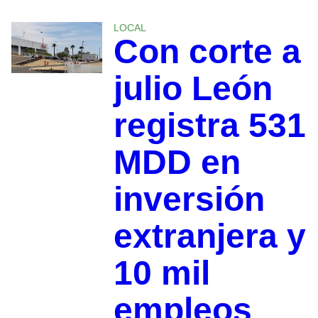
LOCAL
Con corte a
julio León
registra 531
MDD en
inversión
extranjera y
10 mil
empleos