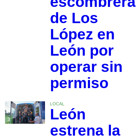
escombrera
de Los
López en
León por
operar sin
permiso
LOCAL
León
3
estrena la