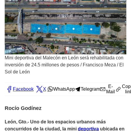
Mini deportiva del Malecón en León será rehabilitada con
inversión de 24.5 millones de pesos
/
Francisco Meza / El
Sol de León
E-
Cop
Facebook
X
WhatsApp
Telegram
Mail
lin
Rocío Godínez
León, Gto.-
Uno de los espacios urbanos más
concurridos de la ciudad, la mini
deportiva
ubicada en