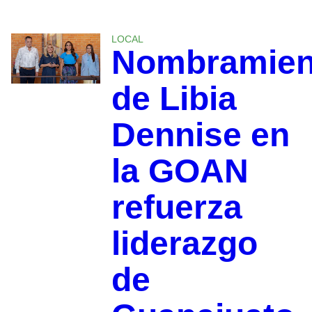
LOCAL
Nombramien
de Libia
Dennise en
la GOAN
refuerza
liderazgo
de