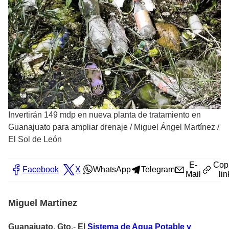
Invertirán 149 mdp en nueva planta de tratamiento en
Guanajuato para ampliar drenaje
/
Miguel Ángel Martínez /
El Sol de León
E-
Cop
Facebook
X
WhatsApp
Telegram
Mail
lin
Miguel Martínez
Guanajuato, Gto.
-
El
Sistema de Agua Potable y