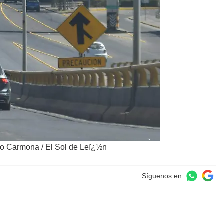
co Carmona / El Sol de Leï¿½n
Síguenos en: