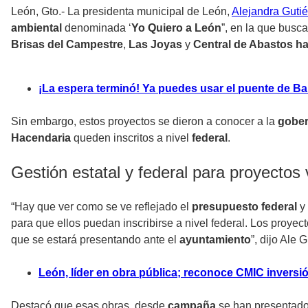
León, Gto.- La presidenta municipal de León,
Alejandra Guti
ambiental
denominada ‘
Yo Quiero a León
”, en la que busc
Brisas del Campestre
,
Las Joyas
y
Central de Abastos h
¡La espera terminó! Ya puedes usar el puente de B
Sin embargo, estos proyectos se dieron a conocer a la
gober
Hacendaria
queden inscritos a nivel
federal
.
Gestión estatal y federal para proyectos 
“Hay que ver como se ve reflejado el
presupuesto federal
y 
para que ellos puedan inscribirse a nivel federal. Los proye
que se estará presentando ante el
ayuntamiento
”, dijo Ale G
León, líder en obra pública; reconoce CMIC inversió
Destacó que esas obras, desde
campaña
se han presentado