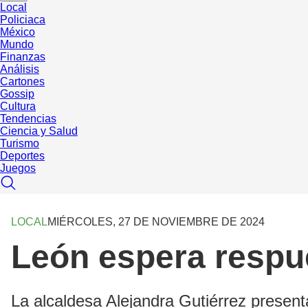
Local
Policiaca
México
Mundo
Finanzas
Análisis
Cartones
Gossip
Cultura
Tendencias
Ciencia y Salud
Turismo
Deportes
Juegos
LOCAL
MIÉRCOLES, 27 DE NOVIEMBRE DE 2024
León espera respue
La alcaldesa Alejandra Gutiérrez present