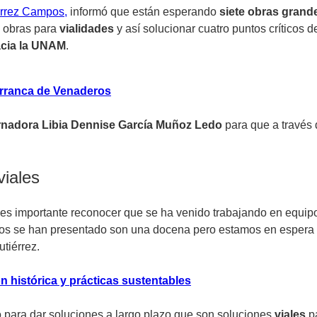
érrez Campos,
informó que están esperando
siete obras grand
a obras para
vialidades
y así solucionar cuatro puntos críticos 
acia la UNAM
.
arranca de Venaderos
nadora Libia Dennise García Muñoz Ledo
para que a través 
viales
es importante reconocer que se ha venido trabajando en equipo
ctos se han presentado son una docena pero estamos en espera d
utiérrez.
n histórica y prácticas sustentables
 para dar soluciones a largo plazo que son soluciones
viales
pa