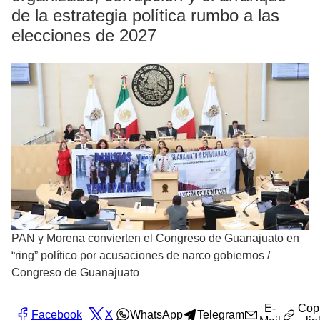
de la estrategia política rumbo a las
elecciones de 2027
PAN y Morena convierten el Congreso de Guanajuato en
“ring” político por acusaciones de narco gobiernos
/
Congreso de Guanajuato
E-
Cop
Facebook
X
WhatsApp
Telegram