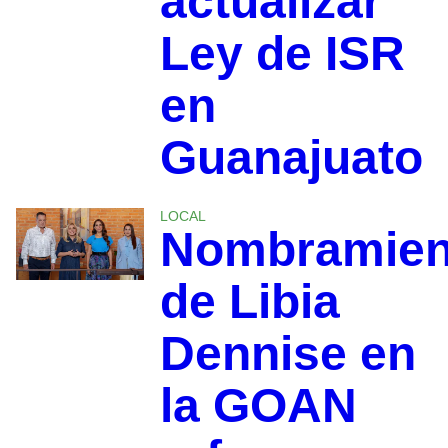
actualizar
Ley de ISR
en
Guanajuato
LOCAL
Nombramien
de Libia
Dennise en
la GOAN