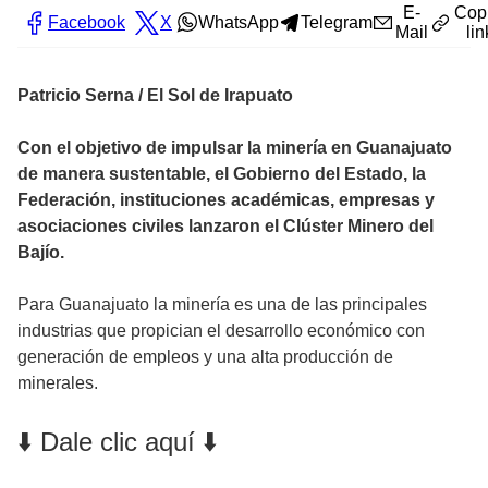
E-
Cop
Facebook
X
WhatsApp
Telegram
Mail
lin
Patricio Serna / El Sol de Irapuato
Con el objetivo de impulsar la minería en Guanajuato
de manera sustentable, el Gobierno del Estado, la
Federación, instituciones académicas, empresas y
asociaciones civiles lanzaron el Clúster Minero del
Bajío.
Para Guanajuato la minería es una de las principales
industrias que propician el desarrollo económico con
generación de empleos y una alta producción de
minerales.
⬇️ Dale clic aquí ⬇️