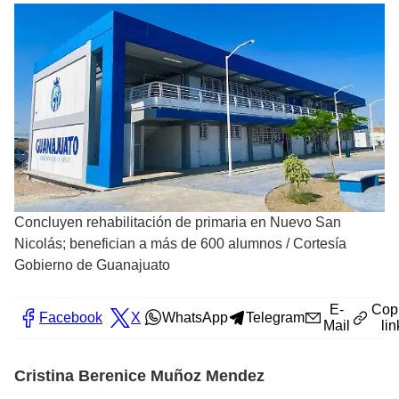
Concluyen rehabilitación de primaria en Nuevo San
Nicolás; benefician a más de 600 alumnos
/
Cortesía
Gobierno de Guanajuato
E-
Cop
Facebook
X
WhatsApp
Telegram
Mail
lin
Cristina Berenice Muñoz Mendez