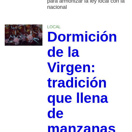
para armonizar la ley local con la
nacional
LOCAL
Dormición
de la
Virgen:
tradición
que llena
de
manzanas