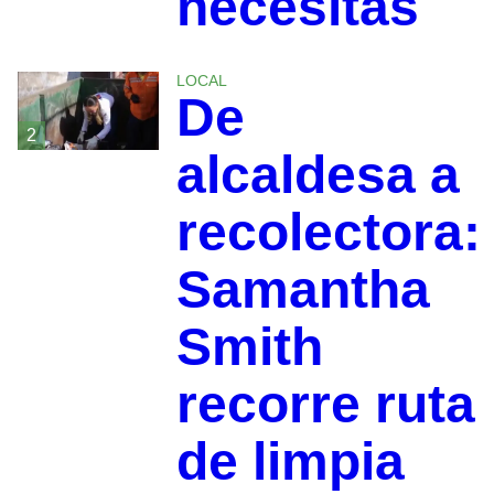
necesitas
LOCAL
De
2
alcaldesa a
recolectora:
Samantha
Smith
recorre ruta
de limpia