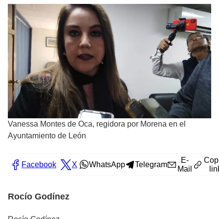
Vanessa Montes de Oca, regidora por Morena en el
Ayuntamiento de León
E-
Cop
Facebook
X
WhatsApp
Telegram
Mail
lin
Rocío Godínez