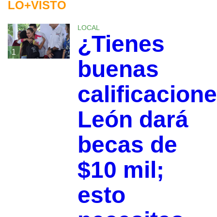
LO+VISTO
LOCAL
¿Tienes
1
buenas
calificacion
León dará
becas de
$10 mil;
esto