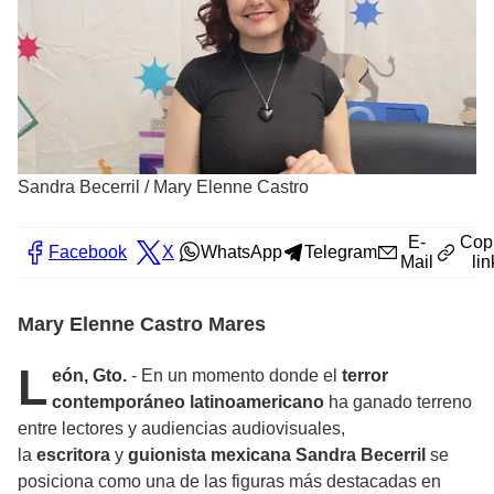
Sandra Becerril
/
Mary Elenne Castro
E-
Cop
Facebook
X
WhatsApp
Telegram
Mail
lin
Mary Elenne Castro Mares
L
eón, Gto.
- En un momento donde el
terror
contemporáneo latinoamericano
ha ganado terreno
entre lectores y audiencias audiovisuales,
la
escritora
y
guionista mexicana Sandra Becerril
se
posiciona como una de las figuras más destacadas en