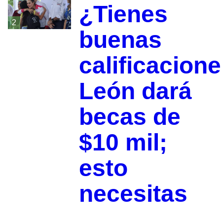
¿Tienes
2
buenas
calificacion
León dará
becas de
$10 mil;
esto
necesitas