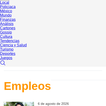
Local
Policiaca
México
Mundo
Finanzas
Análisis
Cartones
Gossip
Cultura
Tendencias
Ciencia y Salud
Turismo
Deportes
Juegos
Empleos
6 de agosto de 2026