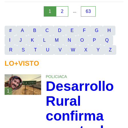
...
1
2
63
#
A
B
C
D
E
F
G
H
I
J
K
L
M
N
O
P
Q
R
S
T
U
V
W
X
Y
Z
LO+VISTO
POLICIACA
Desarrollo
1
Rural
confirma