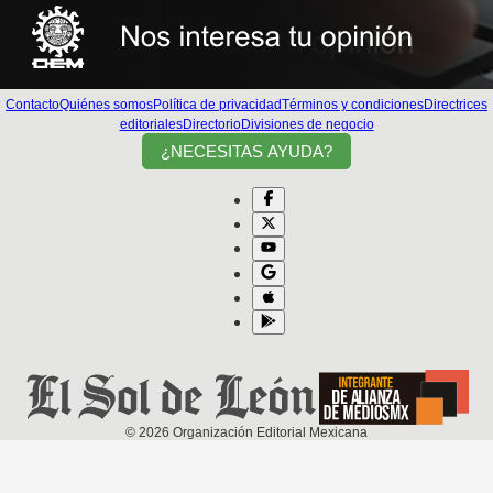
Contacto
Quiénes somos
Política de privacidad
Términos y condiciones
Directrices
editoriales
Directorio
Divisiones de negocio
¿NECESITAS AYUDA?
©
2026
Organización Editorial Mexicana