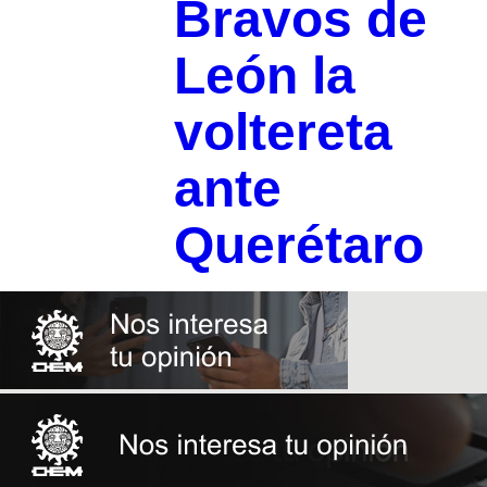
Bravos de
León la
voltereta
ante
Querétaro