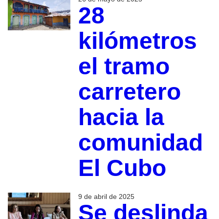
28
kilómetros
el tramo
carretero
hacia la
comunidad
El Cubo
9 de abril de 2025
Se deslinda