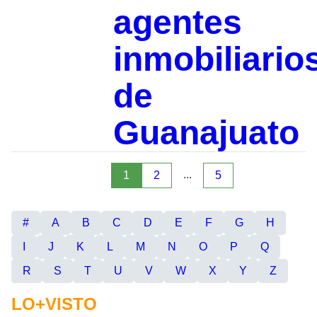
agentes
inmobiliario
de
Guanajuato
...
1
2
5
#
A
B
C
D
E
F
G
H
I
J
K
L
M
N
O
P
Q
R
S
T
U
V
W
X
Y
Z
LO+VISTO