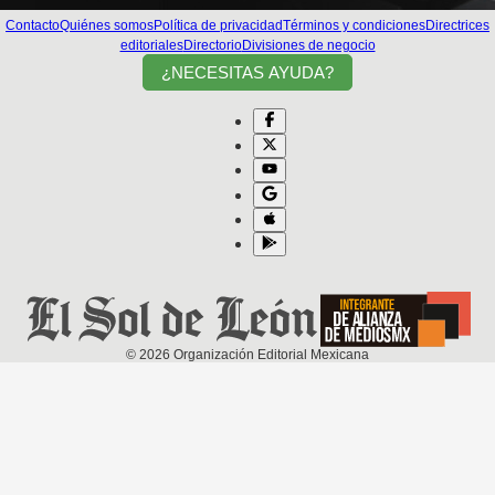
Contacto
Quiénes somos
Política de privacidad
Términos y condiciones
Directrices
editoriales
Directorio
Divisiones de negocio
¿NECESITAS AYUDA?
©
2026
Organización Editorial Mexicana