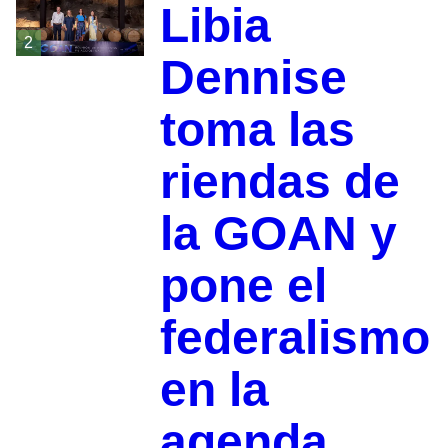
Libia
2
Dennise
toma las
riendas de
la GOAN y
pone el
federalismo
en la
agenda