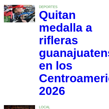
DEPORTES
Quitan
1
medalla a
rifleras
guanajuaten
en los
Centroamer
2026
LOCAL