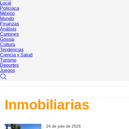
Local
Policiaca
México
Mundo
Finanzas
Análisis
Cartones
Gossip
Cultura
Tendencias
Ciencia y Salud
Turismo
Deportes
Juegos
Inmobiliarias
24 de julio de 2026