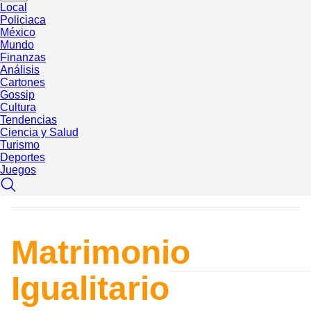
Local
Policiaca
México
Mundo
Finanzas
Análisis
Cartones
Gossip
Cultura
Tendencias
Ciencia y Salud
Turismo
Deportes
Juegos
Matrimonio
Igualitario