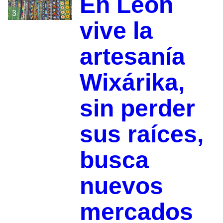
En León
3
vive la
artesanía
Wixárika,
sin perder
sus raíces,
busca
nuevos
mercados