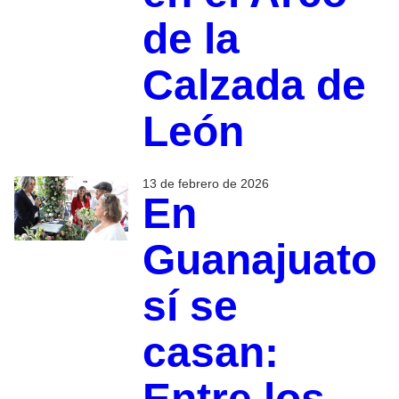
de la
Calzada de
León
13 de febrero de 2026
En
Guanajuato
sí se
casan:
Entre los