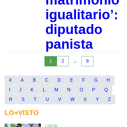
igualitario’:
diputado
panista
...
1
2
9
#
A
B
C
D
E
F
G
H
I
J
K
L
M
N
O
P
Q
R
S
T
U
V
W
X
Y
Z
LO+VISTO
LOCAL