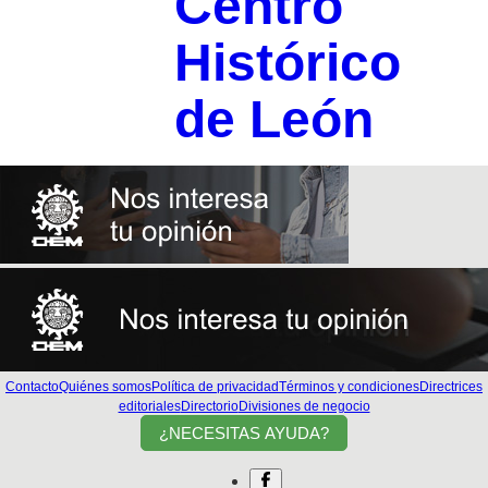
Centro
Histórico
de León
Contacto
Quiénes somos
Política de privacidad
Términos y condiciones
Directrices
editoriales
Directorio
Divisiones de negocio
¿NECESITAS AYUDA?