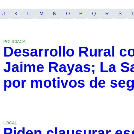
J
K
L
M
N
O
P
Q
R
S
POLICIACA
Desarrollo Rural c
Jaime Rayas; La S
por motivos de se
LOCAL
Piden clausurar e