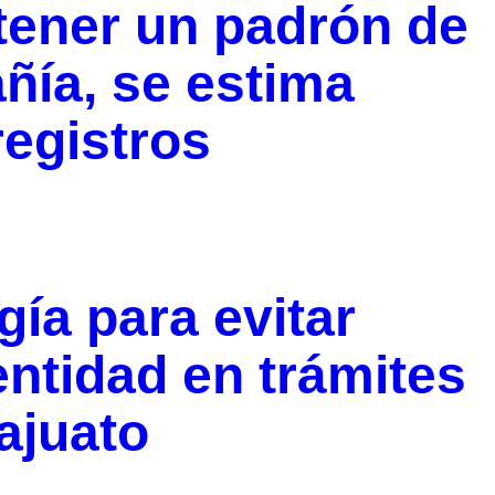
tener un padrón de
ñía, se estima
registros
ía para evitar
entidad en trámites
ajuato