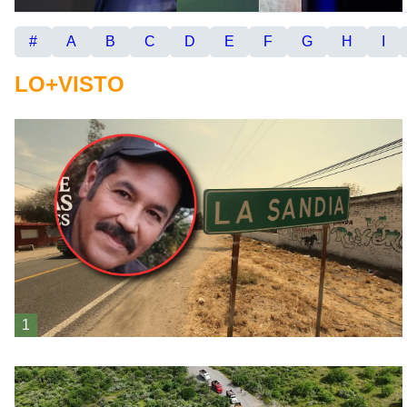
#
A
B
C
D
E
F
G
H
I
LO+VISTO
1