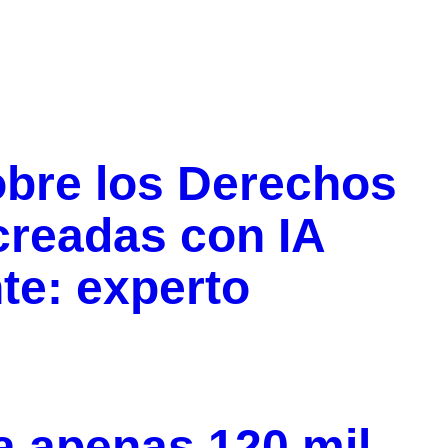
obre los Derechos
creadas con IA
te: experto
a apenas 120 mil