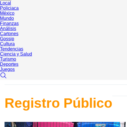
Local
Policiaca
México
Mundo
Finanzas
Análisis
Cartones
Gossip
Cultura
Tendencias
Ciencia y Salud
Turismo
Deportes
Juegos
Registro Público