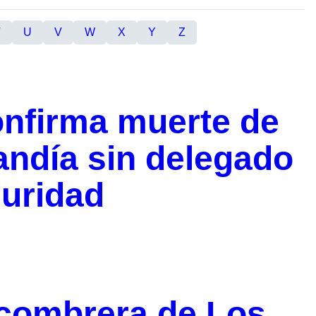
T
U
V
W
X
Y
Z
onfirma muerte de
andía sin delegado
guridad
scombrera de Los