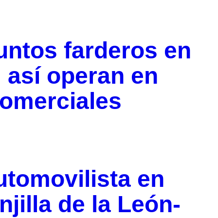
untos farderos en
 así operan en
comerciales
utomovilista en
jilla de la León-