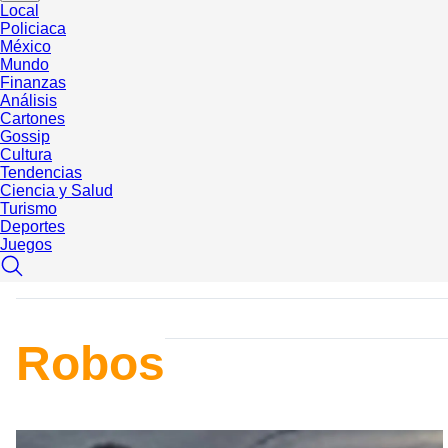
Local
Policiaca
México
Mundo
Finanzas
Análisis
Cartones
Gossip
Cultura
Tendencias
Ciencia y Salud
Turismo
Deportes
Juegos
Robos