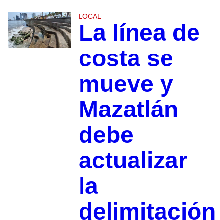
LOCAL
La línea de
costa se
mueve y
Mazatlán
debe
actualizar
la
delimitación