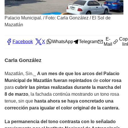
Palacio Municipal.
/
Foto: Carla González / El Sol de
Mazatlán
E-
Cop
Facebook
X
WhatsApp
Telegram
Mail
lin
Carla González
Mazatlán, Sin._
A un mes de que los arcos del Palacio
Municipal de Mazatlán fueran repintados
de
color rosa
para
cubrir las pintas realizadas durante la marcha del
8 de marzo
, la fachada continúa mostrando un tono rosa
tenue, sin que
hasta ahora se haya concretado una
corrección para igualar el color original de la cantera.
La permanencia del tono contrasta con lo señalado