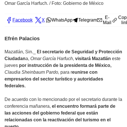
Omar García Harfuch.
/
Foto: Gobierno de México
E-
Cop
Facebook
X
WhatsApp
Telegram
Mail
lin
Efrén Palacios
Mazatlán, Sin._
El secretario de Seguridad y Protección
Ciudadan
a,
Omar García Harfuch
,
visitará Mazatlán
este
jueves
por instrucción de la presidenta de México,
Claudia Sheinbaum Pardo,
para r
eunirse con
empresarios del sector turístico y autoridades
federales.
De acuerdo con lo mencionado por el secretario durante la
conferencia mañanera,
el encuentro formará parte de
las acciones del gobierno federal que están
relacionadas con la reactivación del turismo en el
puerto.