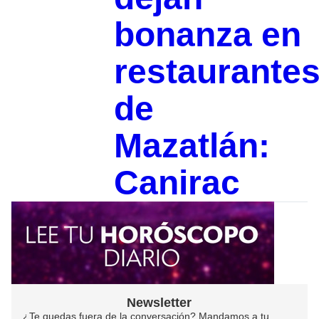
bonanza en
restaurante
de
Mazatlán:
Canirac
Newsletter
¿Te quedas fuera de la conversación? Mandamos a tu