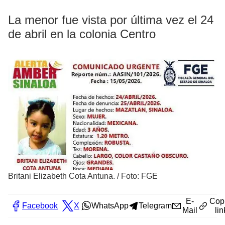
La menor fue vista por última vez el 24
de abril en la colonia Centro
Britani Elizabeth Cota Antuna.
/
Foto: FGE
E-
Cop
Facebook
X
WhatsApp
Telegram
Mail
lin