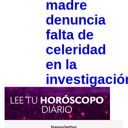
madre
denuncia
falta de
celeridad
en la
investigació
Newsletter