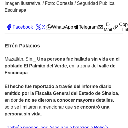
Imagen ilustrativa.
/
Foto: Cortesía / Seguridad Publica
Escuinapa
E-
Cop
Facebook
X
WhatsApp
Telegram
Mail
lin
Efrén Palacios
Mazatlán, Sin._
Una persona fue hallada sin vida en el
poblado El Palmito del Verde,
en la zona del
valle de
Escuinapa.
El hecho fue reportado a través del informe diario
emitido por la Fiscalía General del Estado de Sinaloa
,
en dond
e no se dieron a conocer mayores detalles
,
solo se limitaron a mencionar que
se encontró una
persona sin vida.
También puedes leer: Asesinan a balazos a Policía