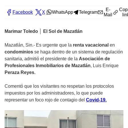
E-
Cop
Facebook
X
WhatsApp
Telegram
Mail
lin
Marimar Toledo │ El Sol de Mazatlán
Mazatlán, Sin.- Es urgente que la
renta vacacional
en
condominios
se haga dentro de un sistema de regulación
sanitaria, admitió el presidente de la
Asociación de
Profesionales Inmobiliarios de Mazatlán
, Luis Enrique
Peraza Reyes.
Comentó que los visitantes no respetan los protocolos
impuestos por los administradores, lo que puede
representar un foco rojo de contagio del
Covid-19.