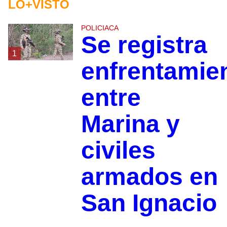
LO+VISTO
POLICIACA
Se registra
1
enfrentamie
entre
Marina y
civiles
armados en
San Ignacio