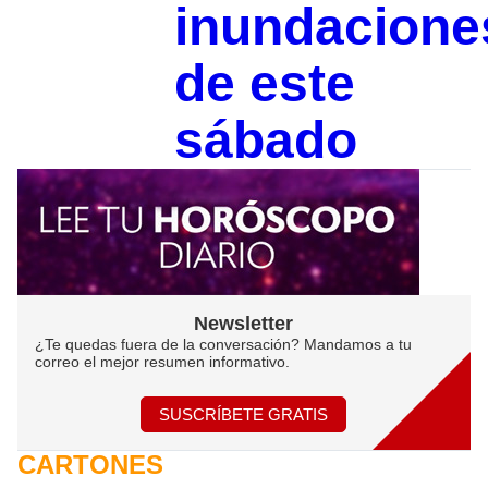
inundacione
de este
sábado
Newsletter
¿Te quedas fuera de la conversación? Mandamos a tu
correo el mejor resumen informativo.
SUSCRÍBETE GRATIS
CARTONES