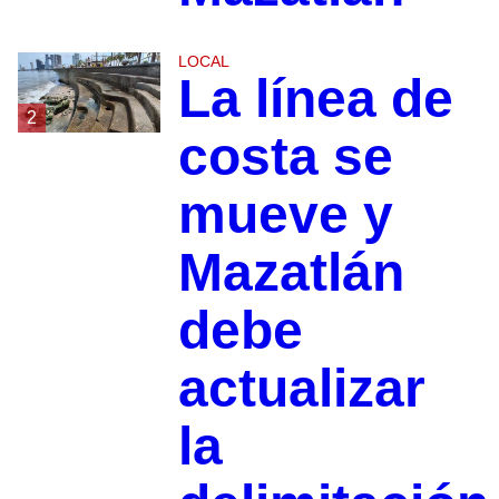
LOCAL
La línea de
2
costa se
mueve y
Mazatlán
debe
actualizar
la