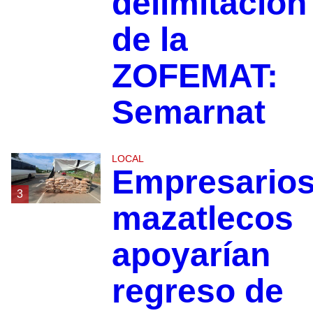
delimitación
de la
ZOFEMAT:
Semarnat
LOCAL
Empresario
3
mazatlecos
apoyarían
regreso de