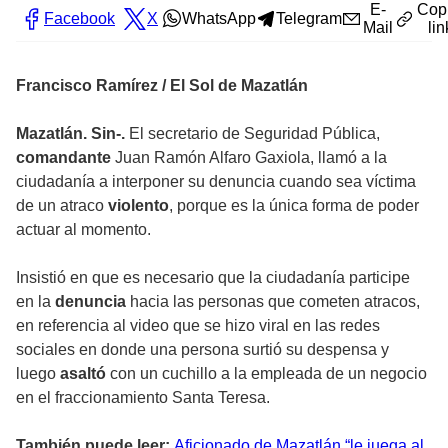
E-
Cop
Facebook
X
WhatsApp
Telegram
Mail
lin
Francisco Ramírez / El Sol de Mazatlán
Mazatlán. Sin-.
El secretario de Seguridad Pública,
comandante
Juan Ramón Alfaro Gaxiola, llamó a la
ciudadanía a interponer su denuncia cuando sea víctima
de un atraco
violento
, porque es la única forma de poder
actuar al momento.
Insistió en que es necesario que la ciudadanía participe
en la
denuncia
hacia las personas que cometen atracos,
en referencia al video que se hizo viral en las redes
sociales en donde una persona surtió su despensa y
luego
asaltó
con un cuchillo a la empleada de un negocio
en el fraccionamiento Santa Teresa.
También puede leer:
Aficionado de Mazatlán “le juega al