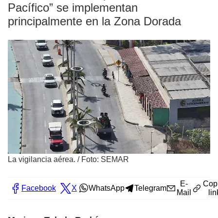
Pacífico” se implementan
principalmente en la Zona Dorada
La vigilancia aérea.
/
Foto: SEMAR
E-
Cop
Facebook
X
WhatsApp
Telegram
Mail
lin